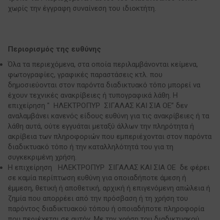
χωρίς την έγγραφη συναίνεση του ιδιοκτήτη.
Περιορισμός της ευθύνης
Όλα τα περιεχόμενα, στα οποία περιλαμβάνονται κείμενα,
φωτογραφίες, γραφικές παραστάσεις κτλ. που
δημοσιεύονται στον παρόντα διαδικτυακό τόπο μπορεί να
έχουν τεχνικές ανακρίβειες ή τυπογραφικά λάθη. Η
επιχείρηση " ΗΛΕΚΤΡΟΠΥΡ ΣΙΓΑΛΑΣ ΚΑΙ ΣΙΑ ΟΕ” δεν
αναλαμβάνει κανενός είδους ευθύνη για τις ανακρίβειες ή τα
λάθη αυτά, ούτε εγγυάται μεταξύ άλλων την πληρότητα ή
ακρίβεια των πληροφοριών που εμπεριέχονται στον παρόντα
διαδικτυακό τόπο ή την καταλληλότητά του για τη
συγκεκριμένη χρήση.
Η επιχείρηση ΗΛΕΚΤΡΟΠΥΡ ΣΙΓΑΛΑΣ ΚΑΙ ΣΙΑ ΟΕ δε φέρει
σε καμία περίπτωση ευθύνη για οποιαδήποτε άμεση ή
έμμεση, θετική ή αποθετική, αρχική ή επιγενόμενη απώλεια ή
ζημία που απορρέει από την πρόσβαση ή τη χρήση του
παρόντος διαδικτυακού τόπου ή οποιαδήποτε πληροφορία
που περιέχεται σε αυτόν. Με την χρήση του διαδικτυακού