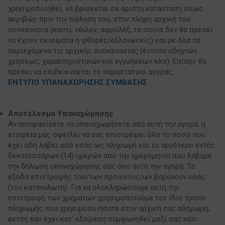
χρησιμοποιηθεί, να βρίσκεται σε άριστη κατάσταση όπως
ακριβώς πριν την πώληση του, στην πλήρη αρχική του
συσκευασία (κουτί, νάιλον, αφρολέξ, τα οποία δεν θα πρέπει
να έχουν σκισίματα ή φθορές/αλλοιώσεις) και με όλα τα
περιεχόμενα τις αρχικής συσκευασίας (έντυπα οδηγιών
χρήσεως, χαρακτηριστικών και εγγυήσεων κλπ). Επίσης θα
πρέπει να επιδεικνύεται το παραστατικό αγοράς.
ΕΝΤΥΠΟ ΥΠΑΝΑΧΩΡΗΣΗΣ ΣΥΜΒΑΣΗΣ
Αποτέλεσμα Υπαναχώρησης
Αν αποφασίσετε να υπαναχωρήσετε από αυτή την αγορά, η
εταιρεία μας οφείλει να σας επιστρέψει όλο το ποσό που
έχει ήδη λάβει από εσάς ως πληρωμή και το αργότερο εντός
δεκατεσσάρων (14) ημερών από την ημερομηνία που λάβαμε
την δήλωση υπαναχώρησης σας από αυτή την αγορά. Τα
έξοδα επιστροφής του/των προϊόντος/ων βαρύνουν εσάς
(τον καταναλωτή). Για να ολοκληρώσουμε αυτή την
επιστροφή των χρημάτων χρησιμοποιούμε τον ίδιο τρόπο
πληρωμής που χρησιμοποιήσατε στην αρχική σας πληρωμή,
εκτός εάν έχει κατ’ εξαίρεση συμφωνηθεί μαζί σας κάτι