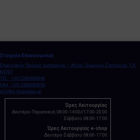
Στοιχεία Επικοινωνίας
Επαρχιακός δρόμος εμπορείου – Αγίου Γεωργίου Σαντορίνη, Τ.Κ.
84703
TEL : +30.2286083040
FAX : +30.2286083050
info@e-hpsigalas.gr
.
Ώρες Λειτουργίας
Δευτέρα-Παρασκευή 08:00-14:00//17:00-20:00
Σάββατο 08:00-17:00
Ώρες Λειτουργίας e-shop
Δευτέρα-Σάββατο 08:00-17:00