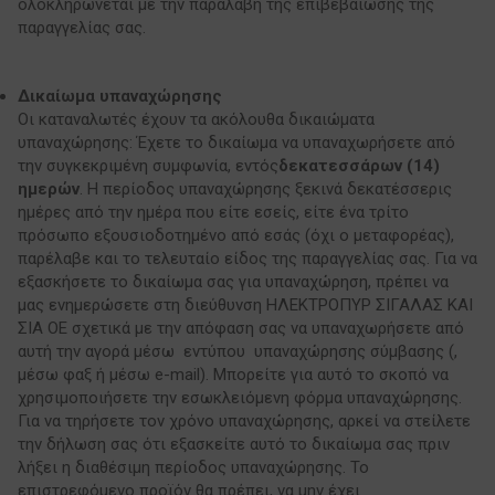
ολοκληρώνεται με την παραλαβή της επιβεβαίωσης της
παραγγελίας σας.
Δικαίωμα υπαναχώρησης
Οι καταναλωτές έχουν τα ακόλουθα δικαιώματα
υπαναχώρησης: Έχετε το δικαίωμα να υπαναχωρήσετε από
την συγκεκριμένη συμφωνία, εντός
δεκατεσσάρων (14)
ημερών
. Η περίοδος υπαναχώρησης ξεκινά δεκατέσσερις
ημέρες από την ημέρα που είτε εσείς, είτε ένα τρίτο
πρόσωπο εξουσιοδοτημένο από εσάς (όχι ο μεταφορέας),
παρέλαβε και το τελευταίο είδος της παραγγελίας σας. Για να
εξασκήσετε το δικαίωμα σας για υπαναχώρηση, πρέπει να
μας ενημερώσετε στη διεύθυνση ΗΛΕΚΤΡΟΠΥΡ ΣΙΓΑΛΑΣ ΚΑΙ
ΣΙΑ ΟΕ σχετικά με την απόφαση σας να υπαναχωρήσετε από
αυτή την αγορά μέσω εντύπου υπαναχώρησης σύμβασης (,
μέσω φαξ ή μέσω e-mail). Μπορείτε για αυτό το σκοπό να
χρησιμοποιήσετε την εσωκλειόμενη φόρμα υπαναχώρησης.
Για να τηρήσετε τον χρόνο υπαναχώρησης, αρκεί να στείλετε
την δήλωση σας ότι εξασκείτε αυτό το δικαίωμα σας πριν
λήξει η διαθέσιμη περίοδος υπαναχώρησης. Το
επιστρεφόμενο προϊόν θα πρέπει, να μην έχει