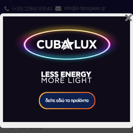
info@e-hpsigalas.gr
(+30) 22860 83040
ΕΛΛΗΝΙΚΑ
0 ΠΡΟΪΟΝΤΑ
- €0,00
»
Όροι Χρήσης