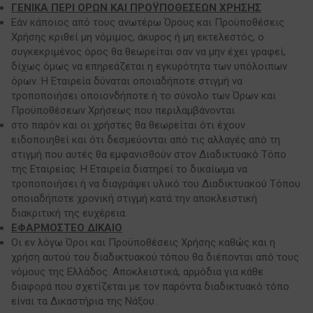
ΓΕΝΙΚΑ ΠΕΡΙ ΟΡΩΝ ΚΑΙ ΠΡΟΫΠΟΘΕΣΕΩΝ ΧΡΗΣΗΣ
Εάν κάποιος από τους ανωτέρω Όρους και Προϋποθέσεις
Χρήσης κριθεί μη νόμιμος, άκυρος ή μη εκτελεστός, ο
συγκεκριμένος όρος θα θεωρείται σαν να μην έχει γραφεί,
δίχως όμως να επηρεάζεται η εγκυρότητα των υπόλοιπων
όρων. Η Εταιρεία δύναται οποιαδήποτε στιγμή να
τροποποιήσει οποιονδήποτε ή το σύνολο των Όρων και
Προϋποθέσεων Χρήσεως που περιλαμβάνονται
στο παρόν και οι χρήστες θα θεωρείται ότι έχουν
ειδοποιηθεί και ότι δεσμεύονται από τις αλλαγές από τη
στιγμή που αυτές θα εμφανισθούν στον Διαδικτυακό Τόπο
της Εταιρείας. Η Εταιρεία διατηρεί το δικαίωμα να
τροποποιήσει ή να διαγράψει υλικό του Διαδικτυακού Τόπου
οποιαδήποτε χρονική στιγμή κατά την αποκλειστική
διακριτική της ευχέρεια.
ΕΦΑΡΜΟΣΤΕΟ ΔΙΚΑΙΟ
Οι εν λόγω Όροι και Προϋποθέσεις Χρήσης καθώς και η
χρήση αυτού του διαδικτυακού τόπου θα διέπονται από τους
νόμους της Ελλάδος. Αποκλειστικά, αρμόδια για κάθε
διαφορά που σχετίζεται με τον παρόντα διαδικτυακό τόπο
είναι τα Δικαστήρια της Νάξου .