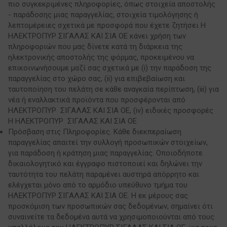
πιο συγκεκριμένες πληροφορίες, όπως στοιχεία αποστολής
- παράδοσης μιας παραγγελίας, στοιχεία τιμολόγησης ή
λεπτομέρειες σχετικά με προσφορά που έχετε ζητήσει Η
ΗΛΕΚΤΡΟΠΥΡ ΣΙΓΑΛΑΣ ΚΑΙ ΣΙΑ ΟΕ κάνει χρήση των
πληροφοριών που μας δίνετε κατά τη διάρκεια της
ηλεκτρονικής αποστολής της φόρμας, προκειμένου να
επικοινωνήσουμε μαζί σας σχετικά με (i) την παράδοση της
παραγγελίας στο χώρο σας, (ii) για επιβεβαίωση και
ταυτοποίηση του πελάτη σε κάθε αναγκαία περίπτωση, (iii) για
νέα ή εναλλακτικά προϊόντα που προσφέρονται από
ΗΛΕΚΤΡΟΠΥΡ ΣΙΓΑΛΑΣ ΚΑΙ ΣΙΑ ΟΕ, (iv) ειδικές προσφορές
Η ΗΛΕΚΤΡΟΠΥΡ ΣΙΓΑΛΑΣ ΚΑΙ ΣΙΑ ΟΕ
Πρόσβαση στις Πληροφορίες. Κάθε διεκπεραίωση
παραγγελίας απαιτεί την συλλογή προσωπικών στοιχείων,
για παράδοση ή κράτηση μιας παραγγελίας. Οποιοδήποτε
δικαιολογητικό και έγγραφο πιστοποιεί και δηλώνει την
ταυτότητα του πελάτη παραμένει αυστηρά απόρρητο και
ελέγχεται μόνο από το αρμόδιο υπεύθυνο τμήμα του
ΗΛΕΚΤΡΟΠΥΡ ΣΙΓΑΛΑΣ ΚΑΙ ΣΙΑ ΟΕ. Η εκ μέρους σας
προσκόμιση των προσωπικών σας δεδομένων, σημαίνει ότι
συναινείτε τα δεδομένα αυτά να χρησιμοποιούνται από τους