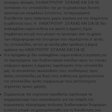
συνεχείς αλλαγές. Η ΗΛΕΚΤΡΟΠΥΡ ΣΙΓΑΛΑΣ ΚΑΙ ΣΙΑ ΟΕ
συντάσσει τις ιστοσελίδες της με τη μεγαλύτερη δυνατή
προσοχή και επιμέλεια. Εντούτοις, τα περιεχόμενα
διατίθενται προς ανάγνωση χωρίς εγγύηση για την πληρότητα
ή ορθότητά τους. Η ΗΛΕΚΤΡΟΠΥΡ ΣΙΓΑΛΑΣ ΚΑΙ ΣΙΑ ΟΕ δεν
αναλαμβάνει καμία ευθύνη για άμεση ή έμμεση ζημία
(συμβατική και μη) που μπορεί να προκύψει από τη χρήση
των πληροφοριών και στοιχείων που περιέχονται σ' αυτές
τις ιστοσελίδες, εκτός αν αποδειχθεί πρόθεση ή βαριά
αμέλεια της ΗΛΕΚΤΡΟΠΥΡ ΣΙΓΑΛΑΣ ΚΑΙ ΣΙΑ ΟΕ
Η e-hpsigalas.gr δεν αναλαμβάνει καμία ευθύνη ή εγγύηση για
το περιεχόμενο των διαδικτυακών σελίδων προς τις οποίες
υπάρχουν άμεσες ή έμμεσες παραπομπές στην ιστοσελίδα
μας. Οι επισκέπτες ακολουθούν τους συνδέσμους προς
άλλες ιστοσελίδες με δική τους ευθύνη και χρησιμοποιούν
τις ιστοσελίδες αυτές σύμφωνα με τους αντίστοιχους
ισχύοντες όρους χρήσης.
Σύμφωνα με την ισχύουσα νομοθεσία, οφείλουμε να
ενημερώσουμε τους καταναλωτές για την ύπαρξη της
ευρωπαϊκής πλατφόρμας επίλυσης διαδικτυακών διαφορών,
η οποία μπορεί να χρησιμοποιηθεί για τη διευθέτηση των