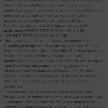
υπαλλήλους του ΗΛΕΚΤΡΟΠΥΡ ΣΙΓΑΛΑΣ ΚΑΙ ΣΙΑ ΟΕ, για τους
λόγους που αναφέρθηκαν παραπάνω. απαιτεί από τους
υπαλλήλους του και τους συντηρητές της ιστοσελίδας του να
παρέχουν στους χρήστες-πελάτες του το επίπεδο
ασφαλείας που αναφέρεται στη παρούσα Δήλωση
Προστασίας Προσωπικών Δεδομένων. Σε καμία άλλη
περίπτωση Η ΗΛΕΚΤΡΟΠΥΡ ΣΙΓΑΛΑΣ ΚΑΙ ΣΙΑ ΟΕ
Η ΗΛΕΚΤΡΟΠΥΡ ΣΙΓΑΛΑΣ ΚΑΙ ΣΙΑ ΟΕ
δεν μπορεί να μοιραστεί με άλλους τα προσωπικά σας
στοιχεία χωρίς πρότερη δική σας συναίνεση, εκτός και αν
αυτό απαιτηθεί μέσω της νομίμου οδού. Παρακαλούμε όπως
λάβετε υπόψη σας ότι κάτω από συγκεκριμένες
προϋποθέσεις που επιτρέπεται ή επιβάλλεται από το νόμο ή
βάση δικαστικής απόφασης, η συλλογή, χρήση και η
αποκάλυψη των προσωπικών δεδομένων σας, τα οποία
έχουν συλλεχθεί on-line χωρίς την εκ μέρους σας πρότερη
συναίνεση (για παράδειγμα σε περίπτωση δικαστικής
απόφασης).
Η εταιρεία μας, για να μπορεί να παρέχει την καλύτερη
δυνατή ποιότητα υπηρεσιών στον καταναλωτή χρησιμοποιεί
την υπηρεσία Skroutz Analytics. Μέσω της υπηρεσίας αυτής
κοινοποιούνται ανώνυμα στατιστικά χρήσης στο Skroutz.gr,